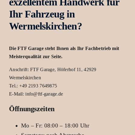
exzellentem Handwerk für
der
Ihr Fahrzeug in
Produktseite
Wermelskirchen?
gewählt
werden
Die FTF Garage steht Ihnen als Ihr Fachbetrieb mit
Meisterqualität zur Seite.
Anschrift: FTF Garage, Höferhof 11, 42929
Wermelskirchen
Tel.: +49 2193 7649875
E-Mail: info@ftf-garage.de
Öffnungszeiten
Mo – Fr: 08:00 – 18:00 Uhr