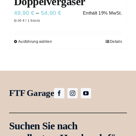
Doppelvergaser
Kontakt
Preisspanne:
49,90
€
–
54,90
€
Enthält 19% MwSt.
(
0,00
€
/ 1 Stück)
49,90 €
bis
54,90 €
Ausführung wählen
Details
Dieses
Produkt
weist
mehrere
Varianten
FTF Garage
auf.
Die
Optionen
können
Suchen Sie nach
auf