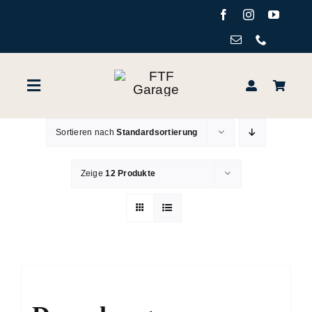
Zum
Inhalt
springen
Toggle
Navigation
Sortieren nach
Standardsortierung
Startseite
Zeige
12 Produkte
Leistungen
Fahrzeugbestand
Online Shop