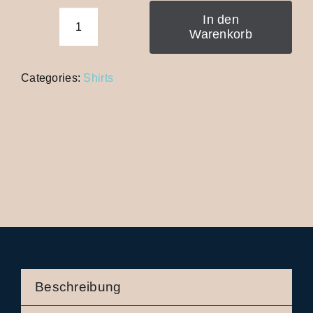
In den
Warenkorb
Rostromantik
2025
t-
Categories:
Shirts
Shirt
–
Limitierte
Edition,
100%
Baumwolle,
hochwertiger
Siebdruck
Menge
Beschreibung